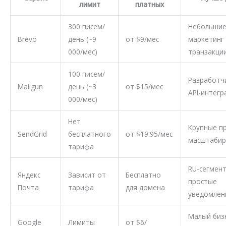
лимит
платных
300 писем/
Небольшие
Brevo
день (~9
от $9/мес
маркетинг
000/мес)
транзакци
100 писем/
Разработч
Mailgun
день (~3
от $15/мес
API-интегр
000/мес)
Нет
Крупные п
SendGrid
бесплатного
от $19.95/мес
масштабир
тарифа
RU-сегмент
Яндекс
Зависит от
Бесплатно
простые
Почта
тарифа
для домена
уведомлен
Малый биз
Google
Лимиты
от $6/