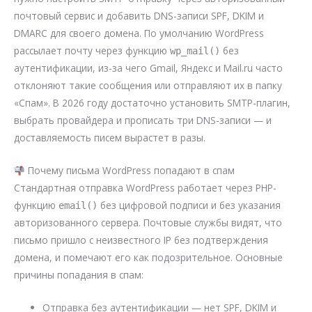
почтовый сервис и добавить DNS-записи SPF, DKIM и
DMARC для своего домена. По умолчанию WordPress
рассылает почту через функцию
без
wp_mail()
аутентификации, из-за чего Gmail, Яндекс и Mail.ru часто
отклоняют такие сообщения или отправляют их в папку
«Спам». В 2026 году достаточно установить SMTP-плагин,
выбрать провайдера и прописать три DNS-записи — и
доставляемость писем вырастет в разы.
Почему письма WordPress попадают в спам
Стандартная отправка WordPress работает через PHP-
функцию
без цифровой подписи и без указания
email()
авторизованного сервера. Почтовые службы видят, что
письмо пришло с неизвестного IP без подтверждения
домена, и помечают его как подозрительное. Основные
причины попадания в спам:
Отправка без аутентификации — нет SPF, DKIM и