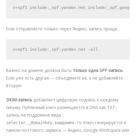
v=spf1 include:_spf.yandex.net include:_spf.google
Если отправляете только через Яндекс, запись проще:
v=spf1 include:_spf.yandex.net -all
Важно: на домене должна быть
только одна SPF-запись
.
Если уже есть другая — объедините их, а не добавляйте
вторую.
DKIM-запись
добавляет цифровую подпись к каждому
письму. Публичный ключ размещается в DNS как TXT-
запись на поддомене вида
. Ключ генерируется в
selector._domainkey.вашдомен.ru
панели почтового сервиса — Яндекс, Google Workspace или