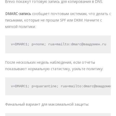
Brevo покажут готовую запись для копирования в DNS.
DMARC-запись
сообщает почтовым системам, что делать с
письмами, которые не прошли SPF или DKIM. Начните с
мягкой политики:
v=DMARC1; p=none; rua=mailto:dmarc@вашдомен.ru
После нескольких недель наблюдения, если отчёты
показывают нормальную статистику, усильте политику:
v=DMARC1; p=quarantine; rua=mailto:dmarc@вашдомен.
Финальный вариант для максимальной защиты: