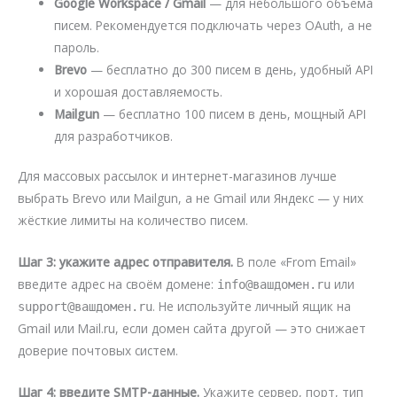
Google Workspace / Gmail
— для небольшого объёма
писем. Рекомендуется подключать через OAuth, а не
пароль.
Brevo
— бесплатно до 300 писем в день, удобный API
и хорошая доставляемость.
Mailgun
— бесплатно 100 писем в день, мощный API
для разработчиков.
Для массовых рассылок и интернет-магазинов лучше
выбрать Brevo или Mailgun, а не Gmail или Яндекс — у них
жёсткие лимиты на количество писем.
Шаг 3: укажите адрес отправителя.
В поле «From Email»
введите адрес на своём домене:
или
info@вашдомен.ru
. Не используйте личный ящик на
support@вашдомен.ru
Gmail или Mail.ru, если домен сайта другой — это снижает
доверие почтовых систем.
Шаг 4: введите SMTP-данные.
Укажите сервер, порт, тип