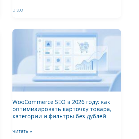
агента
в
О SEO
Aizor
за
WooCommerce
5
SEO
минут
в
2026
году:
как
оптимизировать
карточку
товара,
WooCommerce SEO в 2026 году: как
оптимизировать карточку товара,
категории
категории и фильтры без дублей
и
фильтры
Читать »
без