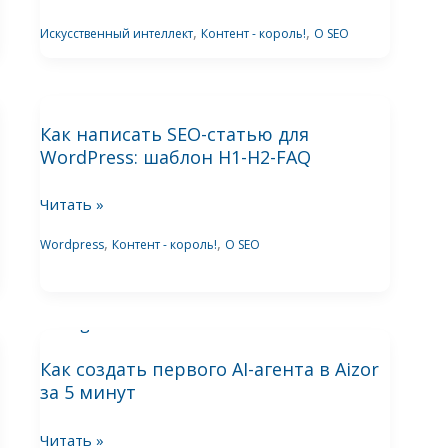
и
,
,
Искусственный интеллект
Контент - король!
О SEO
description
для
WordPress:
Как
пошаговый
Как написать SEO-статью для
написать
гайд
WordPress: шаблон H1-H2-FAQ
SEO-
2026
статью
Читать »
для
WordPress:
,
,
Wordpress
Контент - король!
О SEO
шаблон
H1-
H2-
Как
FAQ
Как создать первого AI-агента в Aizor
создать
за 5 минут
первого
AI-
Читать »