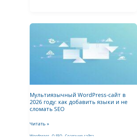
Мультиязычный
WordPress-
сайт
в
2026
году:
как
добавить
языки
Мультиязычный WordPress-сайт в
2026 году: как добавить языки и не
и
сломать SEO
не
сломать
Читать »
SEO
,
,
Wordpress
О SEO
Создание сайта