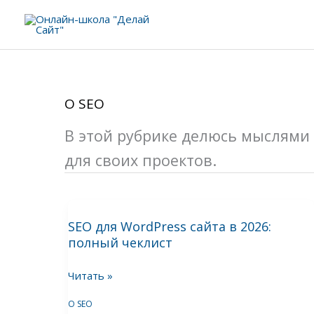
Перейти
к
содержимому
О SEO
В этой рубрике делюсь мыслями 
для своих проектов.
SEO
SEO для WordPress сайта в 2026:
для
полный чеклист
WordPress
сайта
Читать »
в
2026:
О SEO