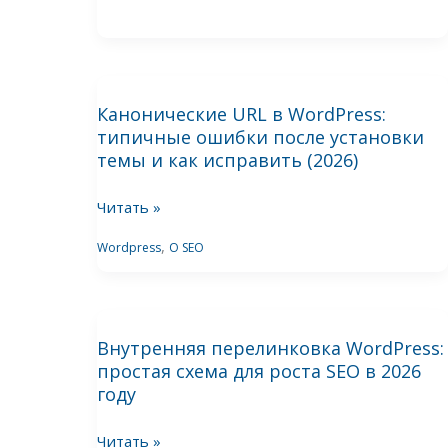
полный
чеклист
Канонические
Канонические URL в WordPress:
URL
типичные ошибки после установки
в
темы и как исправить (2026)
WordPress:
типичные
Читать »
ошибки
,
Wordpress
О SEO
после
установки
темы
Внутренняя
и
Внутренняя перелинковка WordPress:
перелинковка
как
простая схема для роста SEO в 2026
WordPress:
исправить
году
простая
(2026)
схема
Читать »