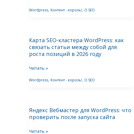
для
,
,
Wordpress
Контент - король!
О SEO
роста
SEO
в
Карта
2026
Карта SEO-кластера WordPress: как
SEO-
году
связать статьи между собой для
кластера
роста позиций в 2026 году
WordPress:
как
Читать »
связать
,
,
Wordpress
Контент - король!
О SEO
статьи
между
собой
Яндекс
для
Яндекс Вебмастер для WordPress: что
Вебмастер
роста
проверить после запуска сайта
для
позиций
WordPress:
в
Читать »