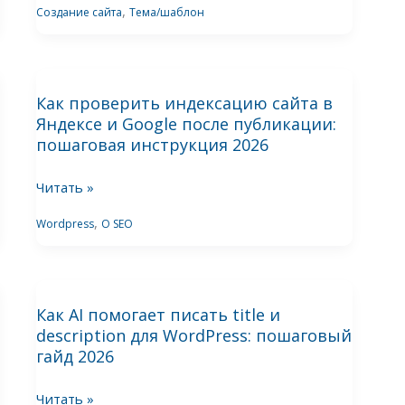
руководство
,
Создание сайта
Тема/шаблон
от
идеи
Как
до
Как проверить индексацию сайта в
проверить
первых
Яндексе и Google после публикации:
индексацию
денег
пошаговая инструкция 2026
сайта
в
Читать »
Яндексе
,
Wordpress
О SEO
и
Google
после
Как
публикации:
Как AI помогает писать title и
AI
пошаговая
description для WordPress: пошаговый
помогает
инструкция
гайд 2026
писать
2026
title
Читать »