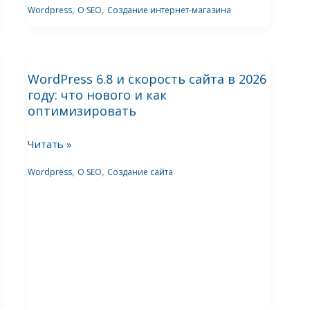
дублей
,
,
Wordpress
О SEO
Создание интернет-магазина
WordPress
WordPress 6.8 и скорость сайта в 2026
6.8
году: что нового и как
и
оптимизировать
скорость
сайта
Читать »
в
,
,
Wordpress
О SEO
Создание сайта
2026
году:
что
нового
и
как
оптимизировать