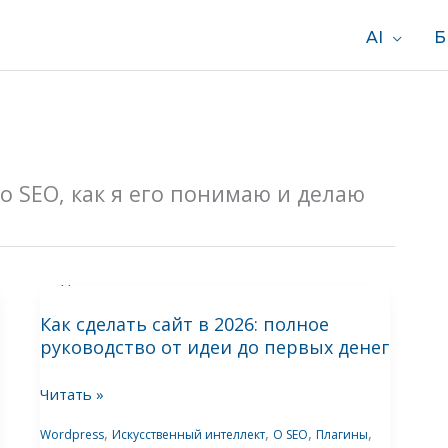
AI
Б
о SEO, как я его понимаю и делаю
Как
Как сделать сайт в 2026: полное
сделать
руководство от идеи до первых денег
сайт
в
Читать »
2026:
полное
,
,
,
,
Wordpress
Искусственный интеллект
О SEO
Плагины