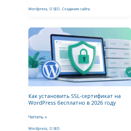
что
2026
проверить
,
,
Wordpress
О SEO
Создание сайта
году
после
запуска
Как
сайта
установить
SSL-
сертификат
на
WordPress
бесплатно
в
2026
Как установить SSL-сертификат на
WordPress бесплатно в 2026 году
году
Читать »
,
Wordpress
О SEO