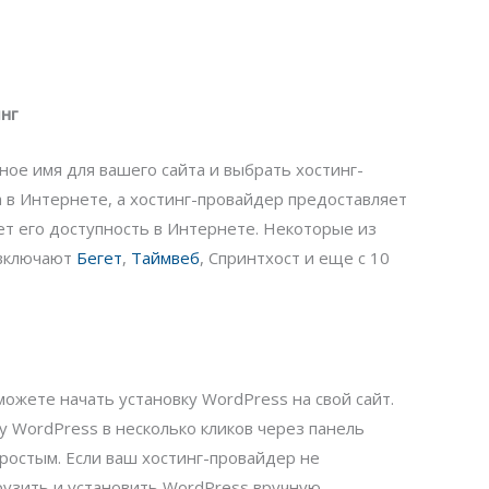
нг
ое имя для вашего сайта и выбрать хостинг-
 в Интернете, а хостинг-провайдер предоставляет
ет его доступность в Интернете. Некоторые из
 включают
Бегет
,
Таймвеб
, Спринтхост и еще с 10
можете начать установку WordPress на свой сайт.
 WordPress в несколько кликов через панель
простым. Если ваш хостинг-провайдер не
рузить и установить WordPress вручную.