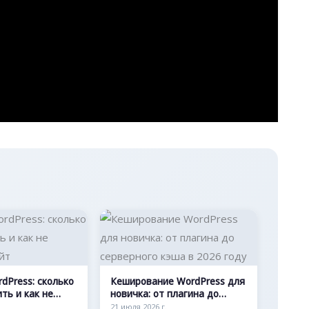
dPress: сколько
Кеширование WordPress для
ть и как не
новичка: от плагина до
сайт
серверного кэша в 2026 году
21 июля 2026 г.