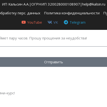
ИП Кальсин А.А.|ОГРНИП 320028000108907|help@kalsin.ru
бработку перс. данных
Политика конфиденциальности
П
YouTube
VK
Telegram
аймет пару часов. Прошу прощения за неудобства!
Отправить
ини-курс!