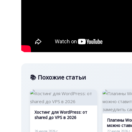
📚 Похожие статьи
Хостинг для WordPress: от
shared до VPS в 2026
Плагины Wor
можно стави
замедлить 
26 июля 2026 г.
22 июля 2026 г.