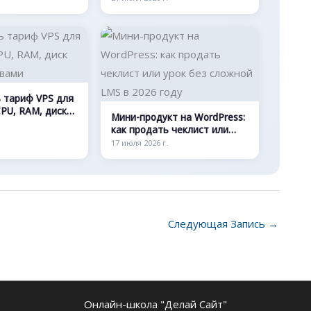
 тариф VPS для
CPU, RAM, диск
Мини-продукт на WordPress:
ловами
как продать чеклист или
урок без сложной LMS в
17 июля 2026 г.
2026 году
Следующая Запись
→
Онлайн-школа "Делай Сайт"