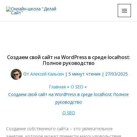
Перейти
к
содержимому
Создаем свой сайт на WordPress в среде localhost:
Полное руководство
От
Алексей Кальсин
|
5 минут чтения
|
27/03/2025
Главная
О SEO
Создаем свой сайт на WordPress в среде localhost: Полное
руководство
О SEO
Создание собственного сайта – это увлекательное
занятие, которое может принести массу удовольствия,