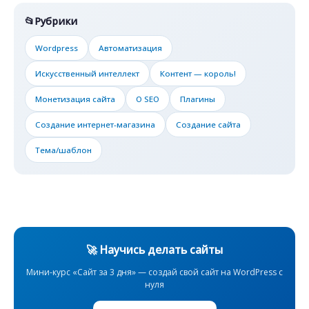
Рубрики
Wordpress
Автоматизация
Искусственный интеллект
Контент — король!
Монетизация сайта
О SEO
Плагины
Создание интернет-магазина
Создание сайта
Тема/шаблон
🚀 Научись делать сайты
Мини-курс «Сайт за 3 дня» — создай свой сайт на WordPress с
нуля