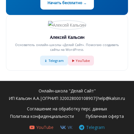
Начать бесплатно →
Алексей Кальсин
Основатель онлайн-школы «Делай Сайт». Помогаю создавать
сайты на WordPress.
📱 Telegram
▶️ YouTube
Онлайн-школа "Делай Сайт"
ИП Кальсин А.А.|ОГРНИП 320028000108907|help@kalsin.ru
Соглашение на обработку перс. данных
Политика конфиденциальности
Публичная оферта
YouTube
VK
Telegram