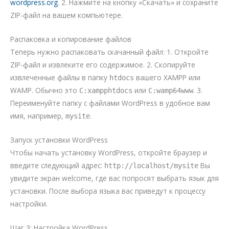
wordpress.org
. 2. Нажмите на кнопку «Скачать» и сохраните
ZIP-файл на вашем компьютере.
Распаковка и копирование файлов
Теперь нужно распаковать скачанный файл: 1. Откройте
ZIP-файл и извлеките его содержимое. 2. Скопируйте
извлеченные файлы в папку
вашего XAMPP или
htdocs
WAMP. Обычно это
или
. 3.
C:xampphtdocs
C:wamp64www
Переименуйте папку с файлами WordPress в удобное вам
имя, например,
.
mysite
Запуск установки WordPress
Чтобы начать установку WordPress, откройте браузер и
введите следующий адрес:
Вы
http://localhost/mysite
увидите экран welcome, где вас попросят выбрать язык для
установки. После выбора языка вас приведут к процессу
настройки.
Шаг 3: Настройка WordPress