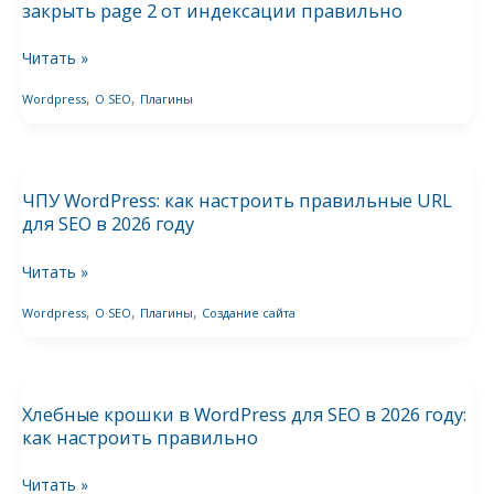
ссылки
закрыть page 2 от индексации правильно
в
правильно
2026
в
Читать »
году:
2026
,
,
Wordpress
О SEO
Плагины
как
году
закрыть
ЧПУ
page
WordPress:
2
ЧПУ WordPress: как настроить правильные URL
как
от
для SEO в 2026 году
настроить
индексации
правильные
правильно
Читать »
URL
,
,
,
Wordpress
О SEO
Плагины
Создание сайта
для
SEO
Хлебные
в
крошки
2026
Хлебные крошки в WordPress для SEO в 2026 году:
в
году
как настроить правильно
WordPress
для
Читать »