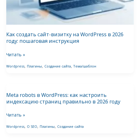
2026
году:
пошаговая
инструкция
Как создать сайт-визитку на WordPress в 2026
году: пошаговая инструкция
Читать »
,
,
,
Wordpress
Плагины
Создание сайта
Тема/шаблон
Meta
robots
Meta robots в WordPress: как настроить
в
индексацию страниц правильно в 2026 году
WordPress:
как
Читать »
настроить
,
,
,
Wordpress
О SEO
Плагины
Создание сайта
индексацию
страниц