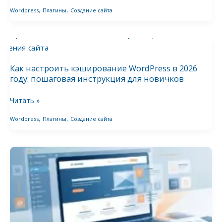
,
,
Wordpress
Плагины
Создание сайта
в
2026
Как
году:
настроить
чеклист
кэширование
для
Как настроить кэширование WordPress в 2026
WordPress
новичков
году: пошаговая инструкция для новичков
в
2026
Читать »
году:
,
,
Wordpress
Плагины
Создание сайта
пошаговая
инструкция
Как
для
создать
новичков
сайт-
визитку
на
WordPress
в