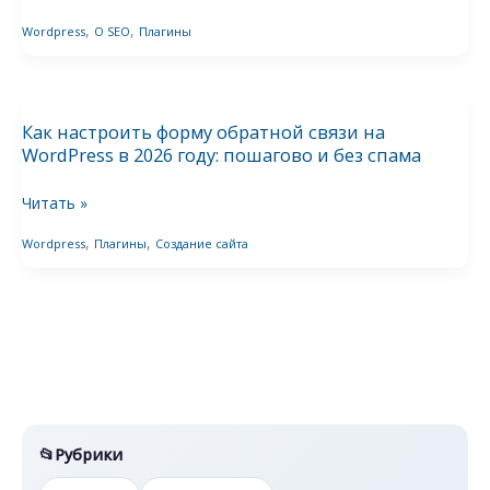
SEO
,
,
Wordpress
О SEO
Плагины
в
2026
Как
году:
настроить
как
Как настроить форму обратной связи на
форму
настроить
WordPress в 2026 году: пошагово и без спама
обратной
правильно
связи
Читать »
на
,
,
Wordpress
Плагины
Создание сайта
WordPress
в
2026
году:
пошагово
и
без
спама
Рубрики