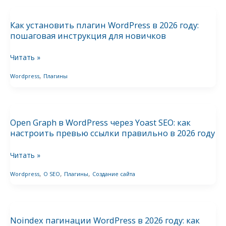
Как
правильно
установить
в
Как установить плагин WordPress в 2026 году:
плагин
2026
пошаговая инструкция для новичков
WordPress
году
в
Читать »
2026
,
Wordpress
Плагины
году:
пошаговая
Open
инструкция
Graph
для
Open Graph в WordPress через Yoast SEO: как
в
новичков
настроить превью ссылки правильно в 2026 году
WordPress
через
Читать »
Yoast
,
,
,
Wordpress
О SEO
Плагины
Создание сайта
SEO:
как
Noindex
настроить
пагинации
превью
Noindex пагинации WordPress в 2026 году: как
WordPress