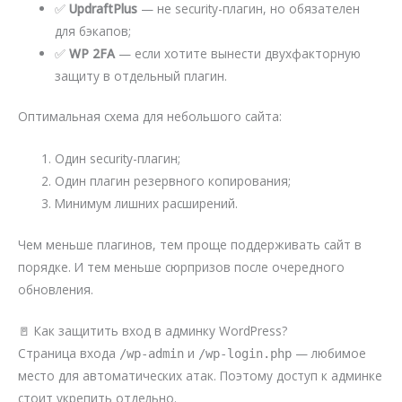
✅
UpdraftPlus
— не security-плагин, но обязателен
для бэкапов;
✅
WP 2FA
— если хотите вынести двухфакторную
защиту в отдельный плагин.
Оптимальная схема для небольшого сайта:
Один security-плагин;
Один плагин резервного копирования;
Минимум лишних расширений.
Чем меньше плагинов, тем проще поддерживать сайт в
порядке. И тем меньше сюрпризов после очередного
обновления.
🚪 Как защитить вход в админку WordPress?
Страница входа
и
— любимое
/wp-admin
/wp-login.php
место для автоматических атак. Поэтому доступ к админке
стоит укрепить отдельно.