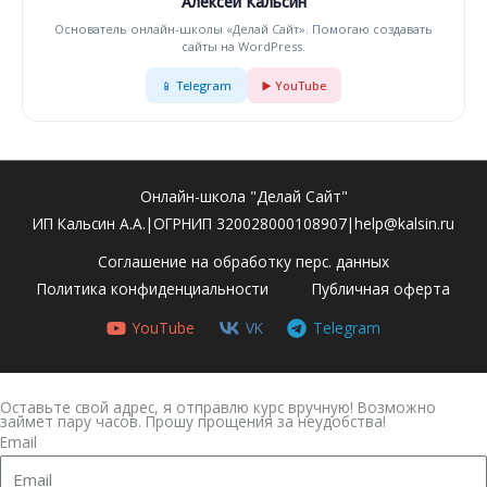
Алексей Кальсин
Основатель онлайн-школы «Делай Сайт». Помогаю создавать
сайты на WordPress.
📱 Telegram
▶️ YouTube
Онлайн-школа "Делай Сайт"
ИП Кальсин А.А.|ОГРНИП 320028000108907|help@kalsin.ru
Соглашение на обработку перс. данных
Политика конфиденциальности
Публичная оферта
YouTube
VK
Telegram
Оставьте свой адрес, я отправлю курс вручную! Возможно
займет пару часов. Прошу прощения за неудобства!
Email