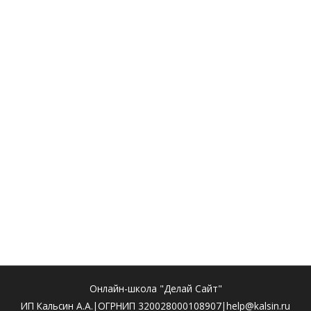
Онлайн-школа "Делай Сайт"
ИП Кальсин А.А.|ОГРНИП 320028000108907|help@kalsin.ru